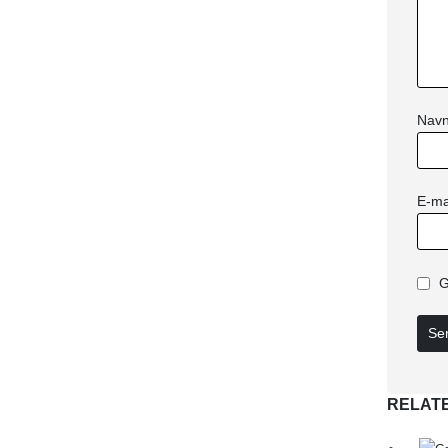
Nav
E-ma
G
RELAT