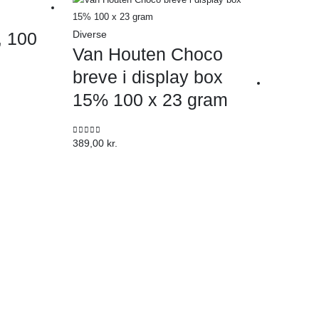
, 100
Diverse
Van Houten Choco
breve i display box
15% 100 x 23 gram
0
out of 5
389,00
kr.