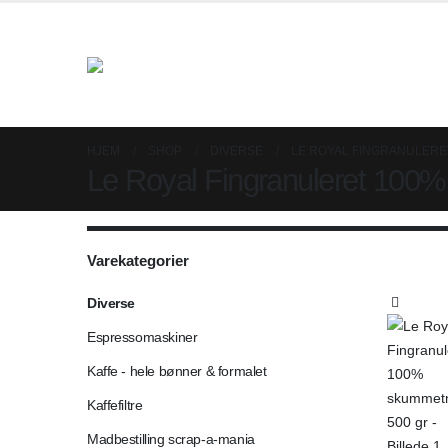
HJEM
SHOP
DIVERSE
LE ROYAL FINGRANULERE
Le Royal Fingranuleret 10
Varekategorier
Diverse
Espressomaskiner
Kaffe - hele bønner & formalet
Kaffefiltre
Madbestilling scrap-a-mania