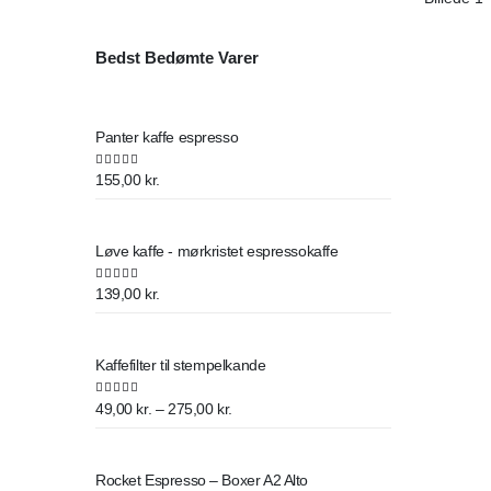
Bedst Bedømte Varer
Panter kaffe espresso
5.00
out of 5
155,00
kr.
Løve kaffe - mørkristet espressokaffe
5.00
out of 5
139,00
kr.
Kaffefilter til stempelkande
Prisinterval:
5.00
out of 5
49,00
kr.
–
275,00
kr.
49,00 kr.
til
Rocket Espresso – Boxer A2 Alto
275,00 kr.