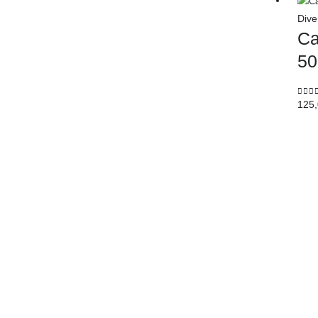
Dive
Ca
50
0
out
125