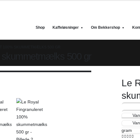
Shop
Kaffeløsninger
Om Bekkershop
Kon
T 100% SKUMMETMÆLKS 500 GR
0% skummetmælks 500 gr
Le R
sku
Van
Van
gram