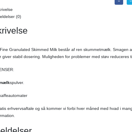
rivelse
ldelser (0)
rivelse
Fine Granulated Skimmed Milk består af ren skummetmælk. Smagen af 
r giver stabil dosering. Muligheden for problemer med støv reduceres ti
ENSER:
mælk
spulver.
i kaffeautomater
atis erhvervsaftale og så kommer vi forbi hver måned med hvad i mangl
rmation.
eldelser