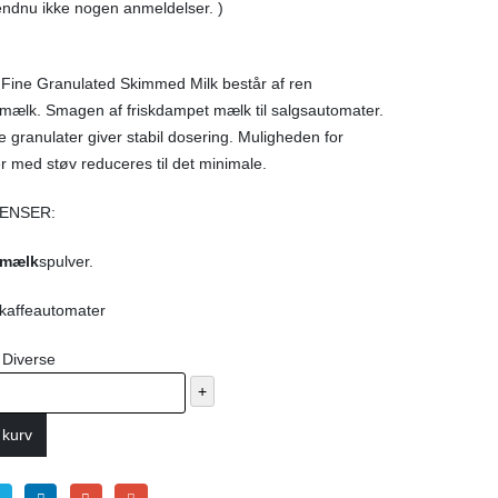
endnu ikke nogen anmeldelser. )
Fine Granulated Skimmed Milk består af ren
ælk. Smagen af friskdampet mælk til salgsautomater.
 granulater giver stabil dosering. Muligheden for
 med støv reduceres til det minimale.
ENSER:
mælk
spulver.
i kaffeautomater
:
Diverse
+
l kurv