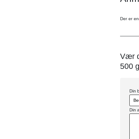
Der er en
Vær d
500 g
Din
Din 