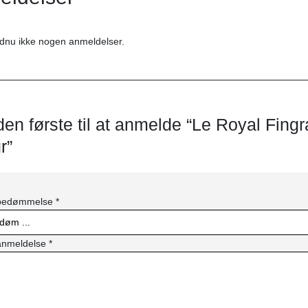
dnu ikke nogen anmeldelser.
en første til at anmelde “Le Royal Fi
r”
 bedømmelse
*
anmeldelse
*