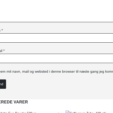
n
*
il
*
em mit navn, mail og websted i denne browser til næste gang jeg kom
EREDE VARER