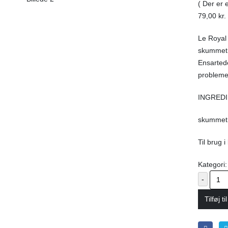
0
out of 5
( Der er 
79,00
kr.
Le Royal 
skummetm
Ensartede
problemer
INGREDI
skummet
Til brug 
Kategori
-
Tilføj ti