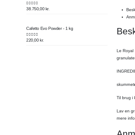
0
out of 5
38.750,00
kr.
Besk
Anme
Cafetto Evo Powder - 1 kg
Besk
0
out of 5
220,00
kr.
Le Royal 
granulate
INGREDI
skummet
Til brug 
Lav en gr
mere info
Anm