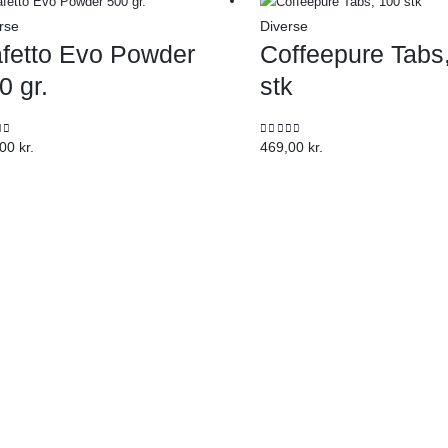
rse
Diverse
fetto Evo Powder
Coffeepure Tabs
0 gr.
stk
 of 5
0
out of 5
,00
kr.
469,00
kr.