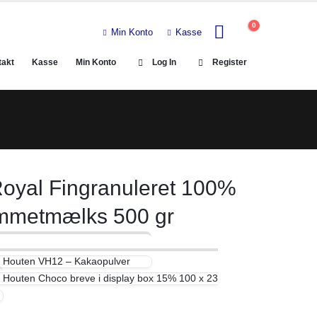
0
Min Konto
Kasse
takt
Kasse
Min Konto
Log In
Register
oyal Fingranuleret 100%
mmetmælks 500 gr
 Houten VH12 – Kakaopulver
 Houten Choco breve i display box 15% 100 x 23