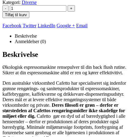
Kategori:
Diverse
-
+
Tilføj til kurv
Facebook
Twitter
LinkedIn
Google +
Email
Beskrivelse
Anmeldelser (0)
Beskrivelse
Økologisk espressomaskine rensepulver til din back flush rutine.
Sikrer at din espressomaskine altid er ren og kører effektivitivt.
Den australske virksomhed Cafetto har specialiseret sig indenfor
grønne rengørings- og sanitetsprodukter til espressomaskiner,
kaffebryggere, kaffekværne og drikkevare-dispenseringsudstyr.
Deres mål er at levere effektive rengøringssystemer til både
virksomheder og private.
Deres filosofi er grøn – derfor er
størstedelen af Cafettos rengøringsmidler ikke skadelige for
miljøet eller dig.
Cafetto gør en dyd ud af bæredygtighed i alle
henseender – derfor er produktionen af deres produkter også
bæredygtig. Minimale miljømæssige footprints, forebygning af
forurenelse samt genbrug er alle hjørnesten i produktionen af