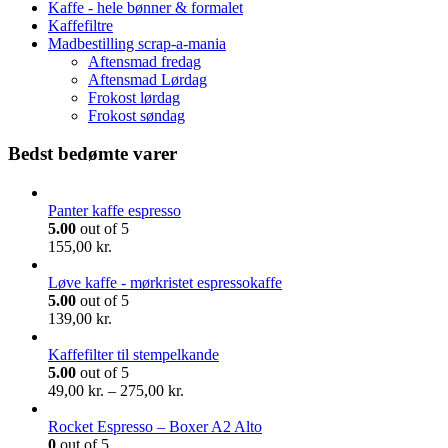
Kaffe - hele bønner & formalet
Kaffefiltre
Madbestilling scrap-a-mania
Aftensmad fredag
Aftensmad Lørdag
Frokost lørdag
Frokost søndag
Bedst bedømte varer
Panter kaffe espresso
5.00
out of 5
155,00
kr.
Løve kaffe - mørkristet espressokaffe
5.00
out of 5
139,00
kr.
Kaffefilter til stempelkande
5.00
out of 5
Prisinterval:
49,00
kr.
–
275,00
kr.
49,00 kr.
til
Rocket Espresso – Boxer A2 Alto
275,00 kr.
0
out of 5