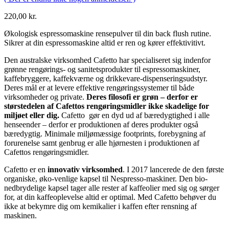
220,00
kr.
Økologisk espressomaskine rensepulver til din back flush rutine.
Sikrer at din espressomaskine altid er ren og kører effektivitivt.
Den australske virksomhed Cafetto har specialiseret sig indenfor
grønne rengørings- og sanitetsprodukter til espressomaskiner,
kaffebryggere, kaffekværne og drikkevare-dispenseringsudstyr.
Deres mål er at levere effektive rengøringssystemer til både
virksomheder og private.
Deres filosofi er grøn – derfor er
størstedelen af Cafettos rengøringsmidler ikke skadelige for
miljøet eller dig.
Cafetto gør en dyd ud af bæredygtighed i alle
henseender – derfor er produktionen af deres produkter også
bæredygtig. Minimale miljømæssige footprints, forebygning af
forurenelse samt genbrug er alle hjørnesten i produktionen af
Cafettos rengøringsmidler.
Cafetto er en
innovativ virksomhed
. I 2017 lancerede de den første
organiske, øko-venlige kapsel til Nespresso-maskiner. Den bio-
nedbrydelige kapsel tager alle rester af kaffeolier med sig og sørger
for, at din kaffeoplevelse altid er optimal. Med Cafetto behøver du
ikke at bekymre dig om kemikalier i kaffen efter rensning af
maskinen.