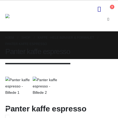
0
HJEM
SHOP
KAFFE - HELE BØNNER & FORMALET
PANTER KAFFE ESPRESSO
Panter kaffe espresso
nterval:
0 kr.
Panter kaffe espresso
00 kr.