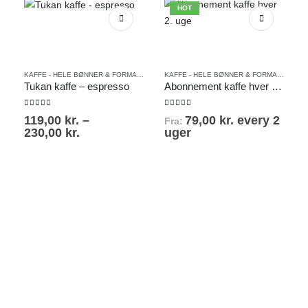
HOT
Dette vare har flere varianter. Mulighederne kan vælges på varesiden
Dette vare har flere varianter. Mulighederne kan vælges på varesiden
KAFFE - HELE BØNNER & FORMALET
KAFFE - HELE BØNNER & FORMALET
Tukan kaffe – espresso
Abonnement kaffe hver 2. uge
Dette 
0
out of 5
0
out of 5
119,00
kr.
–
79,00
kr.
every 2
Fra:
Prisinterval:
230,00
kr.
uger
119,00 kr.
til
230,00 kr.