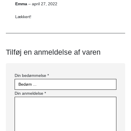
5
ud af 5
Emma
–
april 27, 2022
Lækkert!
Tilføj en anmeldelse af varen
Din bedømmelse
*
Din anmeldelse
*