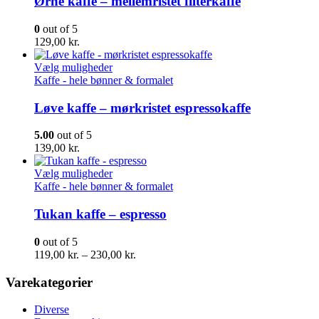
Ørne kaffe – mellemristet filterkaffe
varianter.
Mulighederne
0
out of 5
kan
129,00
kr.
vælges
på
Dette
Vælg muligheder
varesiden
vare
Kaffe - hele bønner & formalet
har
flere
Løve kaffe – mørkristet espressokaffe
varianter.
Mulighederne
5.00
out of 5
kan
139,00
kr.
vælges
på
Dette
Vælg muligheder
varesiden
vare
Kaffe - hele bønner & formalet
har
flere
Tukan kaffe – espresso
varianter.
Mulighederne
0
out of 5
kan
Prisinterval:
119,00
kr.
–
230,00
kr.
vælges
119,00 kr.
på
til
Varekategorier
varesiden
230,00 kr.
Diverse