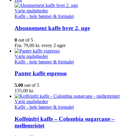
Dette
Vælg muligheder
vare
Kaffe - hele bønner & formalet
har
flere
Abonnement kaffe hver 2. uge
varianter.
Mulighederne
0
out of 5
kan
Fra:
79,00
kr.
every 2 uger
vælges
på
Dette
Vælg muligheder
varesiden
vare
Kaffe - hele bønner & formalet
har
flere
Panter kaffe espresso
varianter.
Mulighederne
5.00
out of 5
kan
155,00
kr.
vælges
på
Dette
Vælg muligheder
varesiden
vare
Kaffe - hele bønner & formalet
har
flere
Koffeinfri kaffe – Colombia sugarcane –
varianter.
mellemristet
Mulighederne
kan