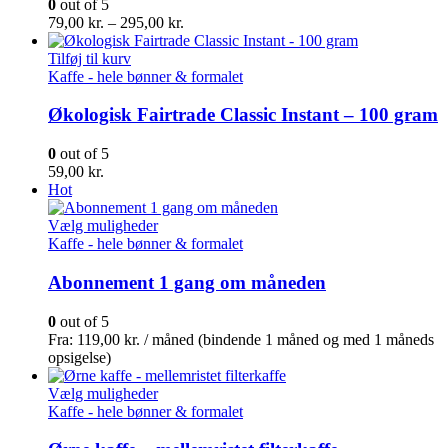
0
out of 5
vælges
Prisinterval:
79,00
kr.
–
295,00
kr.
på
79,00 kr.
varesiden
til
Tilføj til kurv
295,00 kr.
Kaffe - hele bønner & formalet
Økologisk Fairtrade Classic Instant – 100 gram
0
out of 5
59,00
kr.
Hot
Dette
Vælg muligheder
vare
Kaffe - hele bønner & formalet
har
flere
Abonnement 1 gang om måneden
varianter.
Mulighederne
0
out of 5
kan
Fra:
119,00
kr.
/ måned (bindende 1 måned og med 1 måneds
vælges
opsigelse)
på
varesiden
Dette
Vælg muligheder
vare
Kaffe - hele bønner & formalet
har
flere