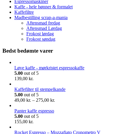
Espressomaskiner
Kaffe - hele bønner & formalet
Kaffefiltre
Madbestilling scrap-a-mania
Aftensmad fredag
Aftensmad Lørdag
Frokost lørdag
Frokost søndag
Bedst bedømte varer
Løve kaffe - mørkristet espressokaffe
5.00
out of 5
139,00
kr.
Kaffefilter til stempelkande
5.00
out of 5
Prisinterval:
49,00
kr.
–
275,00
kr.
49,00 kr.
til
Panter kaffe espresso
275,00 kr.
5.00
out of 5
155,00
kr.
Rocket Espresso – Mozzafiato Cronometro V