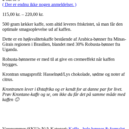
( Der er endnu ikke nogen anmeldelser. )
Prisinterval:
115,00
kr.
–
220,00
kr.
115,00 kr.
500 gram lækker kaffe, som altid leveres friskristet, så man får den
til
optimale smagsoplevelse ud af kaffen.
220,00 kr.
Dette er en højkvalitetskaffe bestående af Arabica-bønner fra Minas-
Girais regionen i Brasilien, blandet med 30% Robusta-bønner fra
Uganda.
Robusta-bønnerne er med til at give en cremeeffekt når kaffen
brygges.
Krontran smagsprofil: Hasselnød/Lys chokolade, sødme og noter af
citrus.
Krontranen lever i Østafrika og er kendt for at danne par for livet.
Prøv Krontane-kaffe og se, om ikke du får det på samme måde med
kaffen 🙂
Varenummer (SKU):
N/A
Kategori:
Kaffe - hele bønner & formalet