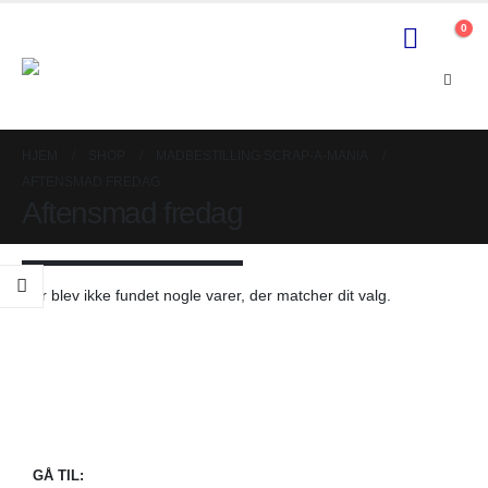
0
HJEM
SHOP
MADBESTILLING SCRAP-A-MANIA
AFTENSMAD FREDAG
Aftensmad fredag
Der blev ikke fundet nogle varer, der matcher dit valg.
GÅ TIL: