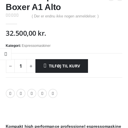
Boxer A1 Alto
( Der er endnu ikke nogen anmeldelser. )
0
out of 5
32.500,00
kr.
Kategori:
Espressomaskiner
nterval:
 kr.
TILFØJ TIL KURV
0 kr.
Kompakt high performance professionel espressomaskine